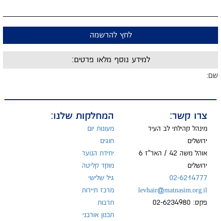
לחץ להרשמה
למידע נוסף מלאו פרטים:
שם:
מייל:
צרו קשר:
המחלקות שלנו:
מינהל קהילתי לב העיר
מעונות יום
ירושלים
חוגים
אוהל משה 42 / האר"ז 6
יחידת הנוער
טל:
ירושלים
מוקד קליטה
02-6214777
גיל שלישי
levhair@matnasim.org.il
מרכז תיירות
פקס: 02-6234980
תרבות
תכנון אורבני