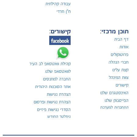
עבודה קהילתית
ח"ן חרדי
תוכן מרכזי:
קישורים:
דף הבית
אודות
פרוטוקולים
חברי הנהלה
קהילת וואטסאפ לב העיר
קצת עלינו
לוואטסאפ שלנו
צוות המינהל
החברה למתנסים
קישורים
אתר הסוכנות היהודית
האינסטגרם שלנו
הצהרת נגישות
הפייסבוק שלנו
הצהרת נגישות ופרסום
התחברות למערכת
הסדרי נגישות פיזיים
ניוזלטר החודש