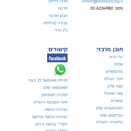
levhair@matnasim.org.il
מרכז תיירות
פקס: 02-6234980
תרבות
תכנון אורבני
עבודה קהילתית
ח"ן חרדי
תוכן מרכזי:
קישורים:
דף הבית
אודות
פרוטוקולים
חברי הנהלה
קהילת וואטסאפ לב העיר
קצת עלינו
לוואטסאפ שלנו
צוות המינהל
החברה למתנסים
קישורים
אתר הסוכנות היהודית
האינסטגרם שלנו
הצהרת נגישות
הפייסבוק שלנו
הצהרת נגישות ופרסום
התחברות למערכת
הסדרי נגישות פיזיים
ניוזלטר החודש