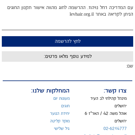
עם המדריכה רחל נויהוז. ההרשמה לחוג מהווה אישור תקנון החוגים
הניתן לקריאה באתר levhair.org.il
לחץ להרשמה
למידע נוסף מלאו פרטים:
שם:
מייל:
צרו קשר:
המחלקות שלנו:
מינהל קהילתי לב העיר
מעונות יום
ירושלים
חוגים
אוהל משה 42 / האר"ז 6
יחידת הנוער
טל:
ירושלים
מוקד קליטה
02-6214777
גיל שלישי