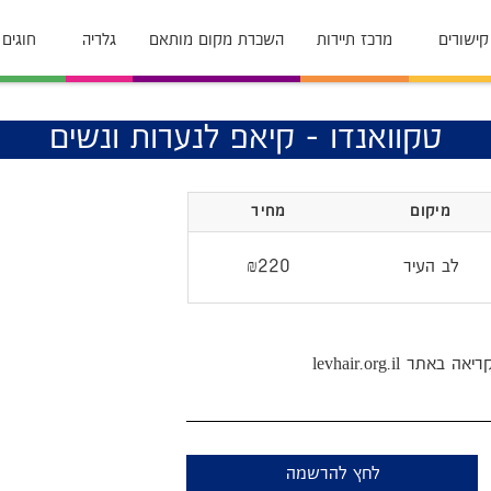
קישורים
מרכז תיירות
השכרת מקום מותאם
גלריה
חוגים
טקוואנדו - קיאפ לנערות ונשים
מיקום
מחיר
לב העיר
₪220
levhair.org.il
לחץ להרשמה