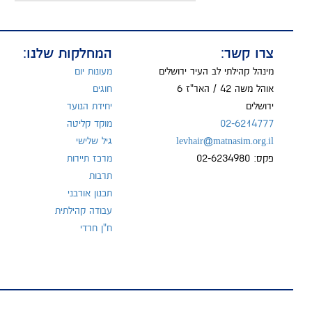
שם:
צרו קשר:
המחלקות שלנו:
מייל:
מינהל קהילתי לב העיר ירושלים
מעונות יום
אוהל משה 42 / האר"ז 6
חוגים
ירושלים
יחידת הנוער
02-6214777
מוקד קליטה
טל:
levhair@matnasim.org.il
גיל שלישי
פקס: 02-6234980
מרכז תיירות
תרבות
תכנון אורבני
עבודה קהילתית
ח"ן חרדי