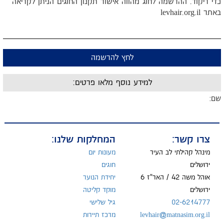
כדי ריקוד. ההרשמה לחוג מהווה אישור תקנון החוגים הניתן לקריאה
באתר levhair.org.il
לחץ להרשמה
למידע נוסף מלאו פרטים:
שם:
מייל:
צרו קשר:
המחלקות שלנו:
מינהל קהילתי לב העיר
מעונות יום
ירושלים
חוגים
אוהל משה 42 / האר"ז 6
יחידת הנוער
טל:
ירושלים
מוקד קליטה
02-6214777
גיל שלישי
levhair@matnasim.org.il
מרכז תיירות