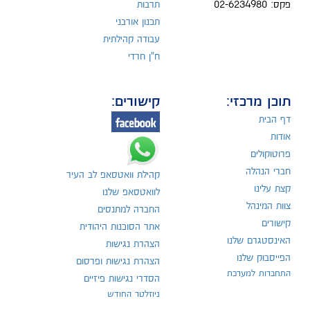
פקס: 02-6234980
תרבות
תכנון אורבני
עבודה קהילתית
ח"ן חרדי
תוכן מרכזי:
קישורים:
דף הבית
אודות
פרוטוקולים
חברי הנהלה
קהילת וואטסאפ לב העיר
קצת עלינו
לוואטסאפ שלנו
צוות המינהל
החברה למתנסים
קישורים
אתר הסוכנות היהודית
האינסטגרם שלנו
הצהרת נגישות
הפייסבוק שלנו
הצהרת נגישות ופרסום
התחברות למערכת
הסדרי נגישות פיזיים
ניוזלטר החודש