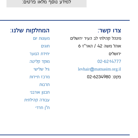
למידע נוסף מלאו פרטים:
שם:
צרו קשר:
המחלקות שלנו:
מייל:
מינהל קהילתי לב העיר ירושלים
מעונות יום
אוהל משה 42 / האר"ז 6
חוגים
ירושלים
יחידת הנוער
02-6214777
מוקד קליטה
טל:
levhair@matnasim.org.il
גיל שלישי
פקס: 02-6234980
מרכז תיירות
תרבות
תכנון אורבני
עבודה קהילתית
ח"ן חרדי