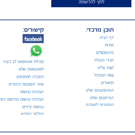
לחץ להרשמה
תוכן מרכזי:
קישורים:
דף הבית
אודות
פרוטוקולים
חברי הנהלה
קהילת וואטסאפ לב העיר
קצת עלינו
לוואטסאפ שלנו
צוות המינהל
החברה למתנסים
קישורים
אתר הסוכנות היהודית
האינסטגרם שלנו
הצהרת נגישות
הפייסבוק שלנו
הצהרת נגישות ופרסום הסד
התחברות למערכת
נגישות פיזיים
ניוזלטר החודש