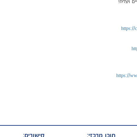
 ויצליח!
https:/
ht
https://w
תוכן מרכזי:
קישורים: