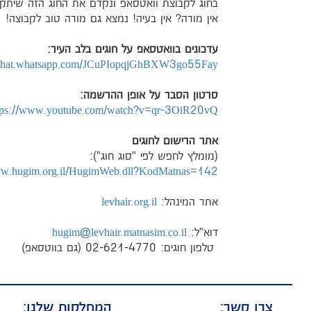
בחוג לקבוצת וואטסאפ ונקדם את החוג הזה שיתקיים
אין מורה? אין בעיה! נמצא גם מורה טוב לקבוצה!
עדכונים בוואטסאפ על חוגים בלב העיר:
/chat.whatsapp.com/
JCuPIopqjGhBXW3go55Fay
סרטון הסבר על אופן ההרשמה:
tps://www.youtube.com/watch?
v=qr-3OiR20vQ
אתר הרישום לחוגים
(מומלץ לחפש לפי "סוג חוג"):
ww.hugim.org.il/HugimWeb.dll?KodMatnas=142
אתר המינהל:
levhair.org.il
דוא"ל:
hugim@levhair.matnasim.co.il
טלפון חוגים: 02-621-4770 (גם בווטסאפ)
צרו קשר:
המחלקות שלנו: