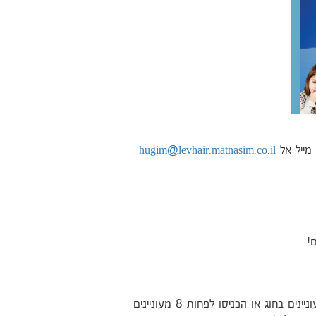
 מייל אל
hugim@levhair.matnasim.co.il
ם!
רוצים לפתוח חוג חדש? אספו נא רשימה של 8 מעוניינים בחוג או הכניסו לפחות 8 מעוניינים