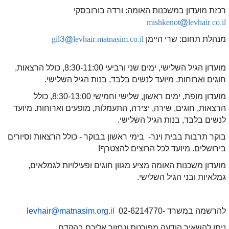
רכזת מועדון במשכנות האומה: ורדה בורובסקי
mishkenot@levhair.co.il
מנהלת תחום: שרי היימן
gil3@levhair.matnasim.co.il
מועדון הגיל השלישי, ימים שני ורביעי 8:30-11:00, כולל הרצאות,
חוגים וארוחות. מיועד לנשים בלבד, בנות הגיל השלישי.
מועדון מופת, ימים ראשון, שלישי וחמישי 8:30-13:00, כולל
הרצאות, חוגים, שירה, יצירה, התעמלות, מופעים וארוחות. מיועד
לנשים בלבד, בנות הגיל השלישי.
בוקר תרבות בבית וינר- בימי ראשון בבוקר - כולל הרצאות וסיורים
בירושלים. מיועד לכל הרוצים להצטרף!
מועדון משכנות האומה מציע מגוון חוגים ופעילויות לגמלאים,
גמלאיות ובני הגיל השלישי.
להרשמה במשרד -02-6214770
levhair@matnasim.org.il
ניתן להשאיר הודעה מפורטת ונחזור אליכם בהקדם.