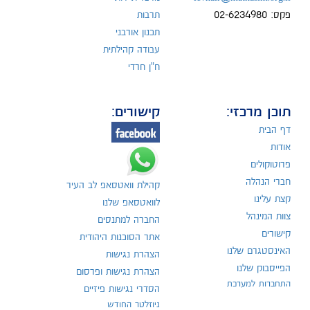
פקס: 02-6234980
תרבות
תכנון אורבני
עבודה קהילתית
ח"ן חרדי
תוכן מרכזי:
קישורים:
דף הבית
אודות
פרוטוקולים
חברי הנהלה
קהילת וואטסאפ לב העיר
קצת עלינו
לוואטסאפ שלנו
צוות המינהל
החברה למתנסים
קישורים
אתר הסוכנות היהודית
האינסטגרם שלנו
הצהרת נגישות
הפייסבוק שלנו
הצהרת נגישות ופרסום
התחברות למערכת
הסדרי נגישות פיזיים
ניוזלטר החודש