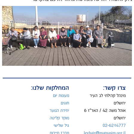
צרו קשר:
המחלקות שלנו:
מינהל קהילתי לב העיר
מעונות יום
ירושלים
חוגים
אוהל משה 42 / האר"ז 6
יחידת הנוער
ירושלים
מוקד קליטה
02-6214777
גיל שלישי
levhair@matnasim.org.il
מרכז תיירות