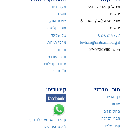
מינהל קהילתי לב העיר
מעונות יום
ירושלים
חוגים
אוהל משה 42 / האר"ז 6
יחידת הנוער
ירושלים
מוקד קליטה
02-6214777
גיל שלישי
levhair@matnasim.org.il
מרכז תיירות
פקס: 02-6234980
תרבות
תכנון אורבני
עבודה קהילתית
ח"ן חרדי
תוכן מרכזי:
קישורים:
דף הבית
אודות
פרוטוקולים
חברי הנהלה
קהילת וואטסאפ לב העיר
קצת עלינו
לוואטסאפ שלנו