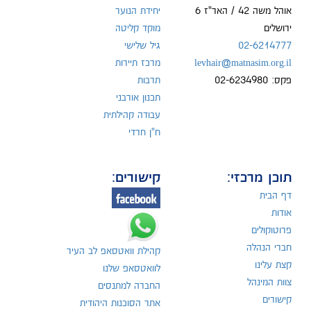
אוהל משה 42 / האר"ז 6
יחידת הנוער
ירושלים
מוקד קליטה
02-6214777
גיל שלישי
levhair@matnasim.org.il
מרכז תיירות
פקס: 02-6234980
תרבות
תכנון אורבני
עבודה קהילתית
ח"ן חרדי
תוכן מרכזי:
קישורים:
דף הבית
אודות
פרוטוקולים
חברי הנהלה
קהילת וואטסאפ לב העיר
קצת עלינו
לוואטסאפ שלנו
צוות המינהל
החברה למתנסים
קישורים
אתר הסוכנות היהודית