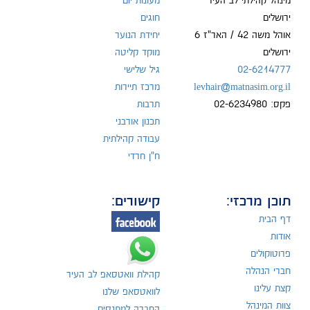
מינהל קהילתי לב העיר
מעונות יום
ירושלים
חוגים
אוהל משה 42 / האר"ז 6
יחידת הנוער
ירושלים
מוקד קליטה
02-6214777
גיל שלישי
levhair@matnasim.org.il
מרכז תיירות
פקס: 02-6234980
תרבות
תכנון אורבני
עבודה קהילתית
ח"ן חרדי
תוכן מרכזי:
קישורים:
דף הבית
אודות
פרוטוקולים
חברי הנהלה
קהילת וואטסאפ לב העיר
קצת עלינו
לוואטסאפ שלנו
צוות המינהל
החברה למתנסים