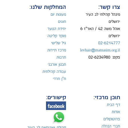
צרו קשר:
המחלקות שלנו:
מינהל קהילתי לב העיר
מעונות יום
ירושלים
חוגים
אוהל משה 42 / האר"ז 6
יחידת הנוער
ירושלים
מוקד קליטה
02-6214777
גיל שלישי
levhair@matnasim.org.il
מרכז תיירות
פקס: 02-6234980
תרבות
תכנון אורבני
עבודה קהילתית
ח"ן חרדי
תוכן מרכזי:
קישורים:
דף הבית
אודות
פרוטוקולים
חברי הנהלה
קהילת וואטסאפ לב העיר