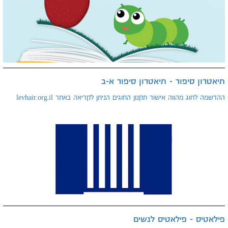
תיאטרון סיפור - תיאטרון סיפור א-ב
ההרשמה לחוג מהווה אישור תקנון החוגים הניתן לקריאה באתר levhair.org.il
פילאטיס - פילאטיס לנשים