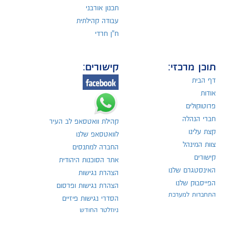
תכנון אורבני
עבודה קהילתית
ח"ן חרדי
תוכן מרכזי:
קישורים:
דף הבית
אודות
פרוטוקולים
חברי הנהלה
קהילת וואטסאפ לב העיר
קצת עלינו
לוואטסאפ שלנו
צוות המינהל
החברה למתנסים
קישורים
אתר הסוכנות היהודית
האינסטגרם שלנו
הצהרת נגישות
הפייסבוק שלנו
הצהרת נגישות ופרסום
התחברות למערכת
הסדרי נגישות פיזיים
ניוזלטר החודש