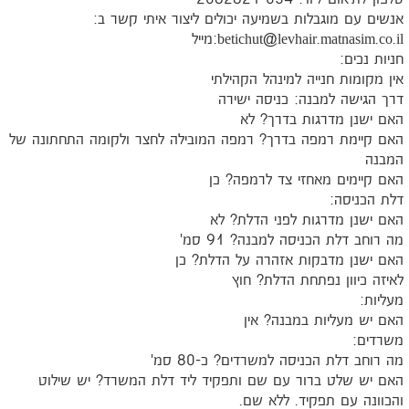
אנשים עם מוגבלות בשמיעה יכולים ליצור איתי קשר ב:
betichut@levhair.matnasim.co.il
:מייל
חניות נכים:
אין מקומות חנייה למינהל הקהילתי
דרך הגישה למבנה: כניסה ישירה
האם ישנן מדרגות בדרך? לא
האם קיימת רמפה בדרך? רמפה המובילה לחצר ולקומה התחתונה של
המבנה
האם קיימים מאחזי צד לרמפה? כן
דלת הכניסה:
האם ישנן מדרגות לפני הדלת? לא
מה רוחב דלת הכניסה למבנה? 91 סמ'
האם ישנן מדבקות אזהרה על הדלת? כן
לאיזה כיוון נפתחת הדלת? חוץ
מעליות:
האם יש מעליות במבנה? אין
משרדים:
מה רוחב דלת הכניסה למשרדים? כ-80 סמ'
האם יש שלט ברור עם שם ותפקיד ליד דלת המשרד? יש שילוט
והכוונה עם תפקיד. ללא שם.