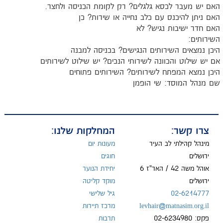
האם יש מעבר לכסא גלגלים? רק לקומת הכניסה ולחצר.
האם ניתן להיכנס עם כלב נחייה או שירות? כן
האם חדר ישיבות נגיש? לא
השירותים:
היכן נמצאים השירותים הנגישים? בכניסה למבנה
אם יש שילוט והכוונה לשירותי הנכים? יש שילוט לשירותים
היכן נמצא המפתח לשירותים? השירותים פתוחים
שם מנהל המוסד: שי הופמן
צרו קשר:
המחלקות שלנו:
מינהל קהילתי לב העיר
מעונות יום
ירושלים
חוגים
אוהל משה 42 / האר"ז 6
יחידת הנוער
ירושלים
מוקד קליטה
02-6214777
גיל שלישי
levhair@matnasim.org.il
מרכז תיירות
פקס: 02-6234980
תרבות