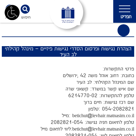
תפריט
חיפוש
נגישות
הצהרת נגישות ופרסום הסדרי נגישות פיזיים – מינהל קהילתי
לב העיר
פרטי התקשרות:
כתובת: רחוב אוהל משה 42 ,ירושלים
שם המינהל הקהילתי: לב העיר
שם איש קשר במשרד: קשאני שרה
טלפון להתקשרות: 6214770-02
שם רכז נגישות: חיים ברוך
054-2082821 :טלפון
betichut@levhair.matnasim.co.il
:מייל
טלפון לתיאום חניה נגישה: 2082821-054
betichut@levhair.matnasim.co.il
:ליווי לתיאום מייל
טלפון לתיאום ליווי: 2082821-054